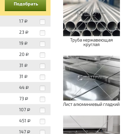
Подобрать
17
Р
23
Р
Труба нержавеющая
19
Р
круглая
20
Р
31
Р
31
Р
44
Р
73
Р
Лист алюминиевый гладкий
107
Р
451
Р
147
Р