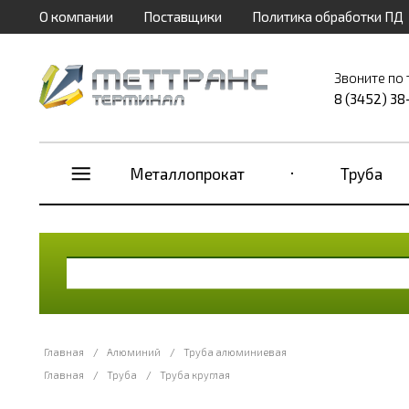
О компании
Поставщики
Политика обработки ПД
Звоните по
8 (3452) 38
Металлопрокат
Труба
Главная
/
Алюминий
/
Труба алюминиевая
Главная
/
Труба
/
Труба круглая