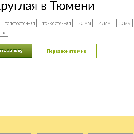
руглая в Тюмени
толстостенная
тонкостенная
20 мм
25 мм
30 мм
ная
ть заявку
Перезвоните мне