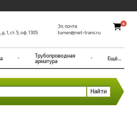
0
Эл. почта
. 1, ст. 5, оф. 1305
tumen@met-trans.ru
Трубопроводная
а
Ещё...
арматура
Найти