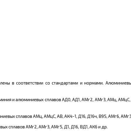
лены в соответствии со стандартами и нормами. Алюминиевы
я и алюминиевых сплавов АД0, АД1, АМг2, АМг3, АМц, АМцС, 156
евых сплавов АМц, АМцС, АВ, АК4-1, Д16, Д16ч, В95, АМг6, АМг3
 сплавов АМг2, АМг3, АМг5, Д1, Д16, ВД1, АК6 и др.