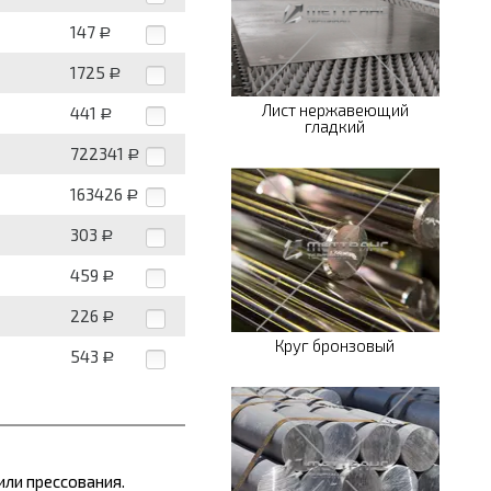
147
Р
1725
Р
Лист нержавеющий
441
Р
гладкий
722341
Р
163426
Р
303
Р
459
Р
226
Р
Круг бронзовый
543
Р
ли прессования.