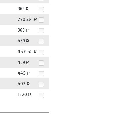
363
Р
290534
Р
363
Р
439
Р
453960
Р
439
Р
445
Р
402
Р
1320
Р