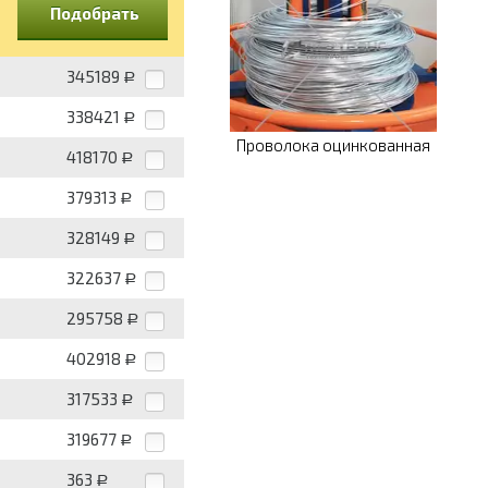
Подобрать
345189
Р
338421
Р
Проволока оцинкованная
418170
Р
379313
Р
328149
Р
322637
Р
295758
Р
402918
Р
317533
Р
319677
Р
363
Р