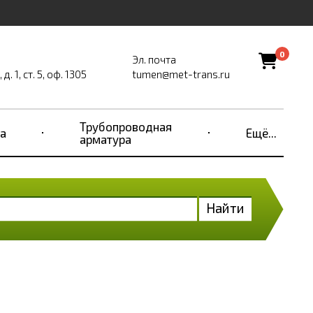
0
Эл. почта
. 1, ст. 5, оф. 1305
tumen@met-trans.ru
Трубопроводная
а
Ещё...
арматура
Найти