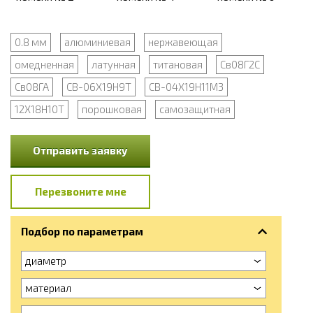
0.8 мм
алюминиевая
нержавеющая
омедненная
латунная
титановая
Св08Г2С
Св08ГА
СВ-06Х19Н9Т
СВ-04Х19Н11М3
12Х18Н10Т
порошковая
самозащитная
Отправить заявку
Перезвоните мне
Подбор по параметрам
диаметр
материал