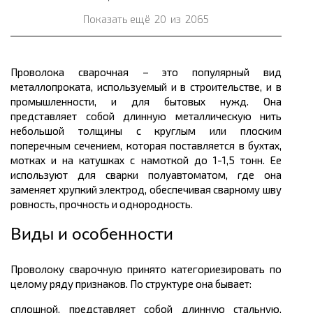
Показать ещё
20
из
2065
Проволока сварочная – это популярный вид
металлопрокат
а, используемый и в строительстве, и в
промышленности, и для бытовых нужд. Она
представляет собой длинную металлическую нить
небольшой
толщины
с круглым или плоским
поперечным сечением, которая поставляется в
бухтах
,
мотках и на катушках с намоткой до 1-1,5
тонн.
Ее
используют
для сварки
полуавтоматом, где
она
заменяет хрупкий электрод, обеспечивая сварному шву
ровность, прочность и однородность.
Виды и особенности
Проволоку сварочную принято
категориезировать
по
целому ряду признаков. По структуре она бывает:
сплошной, представляет собой длинную стальную,