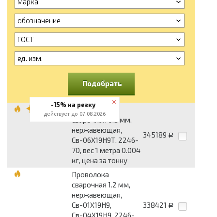
марка
обозначение
ГОСТ
ед. изм.
Подобрать
-15% на резку
Проволока
действует до 07.08.2026
сварочная 0.8 мм,
нержавеющая,
345189
Р
Св-06Х19Н9Т, 2246-
70, вес 1 метра 0.004
кг, цена за тонну
Проволока
сварочная 1.2 мм,
нержавеющая,
Св-01Х19Н9,
338421
Р
Св-04Х19Н9, 2246-