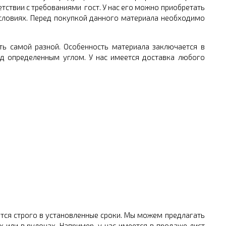
етствии с требованиями гост. У нас его можно приобретать
словиях. Перед покупкой данного материала необходимо
ь самой разной. Особенность материала заключается в
од определенным углом. У нас имеется доставка любого
ются строго в установленные сроки. Мы можем предлагать
 или в рулонах. Например, у нас имеется в продаже лист