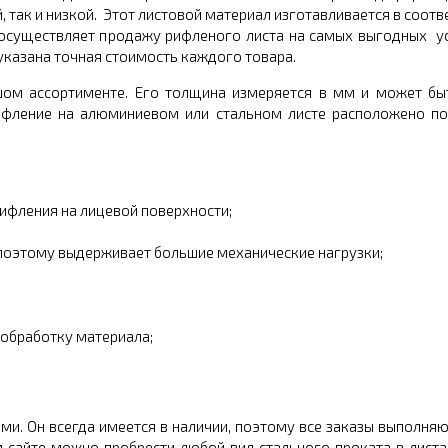
 так и низкой. Этот листовой материал изготавливается в соотв
 осуществляет продажу рифленого листа на самых выгодных у
 указана точная стоимость каждого товара.
шом ассортименте. Его толщина измеряется в мм и может быт
рифление на алюминиевом или стальном листе расположено п
ифления на лицевой поверхности;
 поэтому выдерживает большие механические нагрузки;
 обработку материала;
и. Он всегда имеется в наличии, поэтому все заказы выполня
 сайте можно пробрести любой вид стального проката в листах