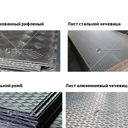
нкованный рифленый
Лист стальной чечевица
льной ромб
Лист алюминиевый чечевиц