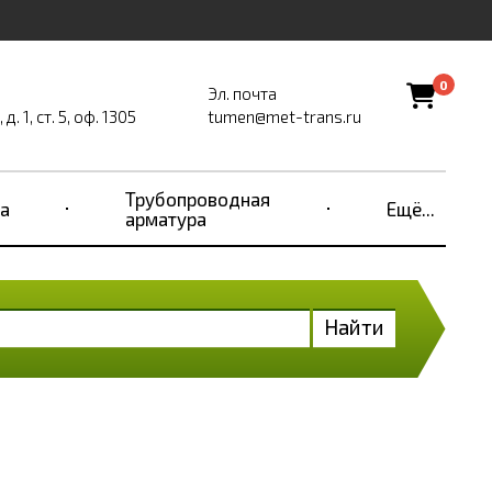
0
Эл. почта
. 1, ст. 5, оф. 1305
tumen@met-trans.ru
Трубопроводная
а
Ещё...
арматура
Найти