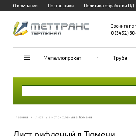
О компании
Поставщики
Политика обработки ПД
Звоните по
8 (3452) 38
Металлопрокат
Труба
Главная
/
Лист
/
Лист рифленый в Тюмени
Лист рифленый в Тюмени