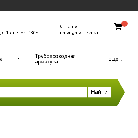
0
Эл. почта
. 1, ст. 5, оф. 1305
tumen@met-trans.ru
Трубопроводная
а
Ещё...
арматура
Найти