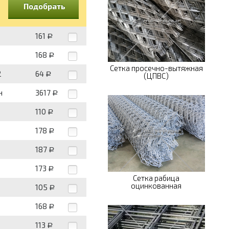
Подобрать
161
Р
168
Р
Сетка просечно-вытяжная
2
64
Р
(ЦПВС)
н
3617
Р
110
Р
178
Р
187
Р
173
Р
Сетка рабица
оцинкованная
105
Р
168
Р
113
Р