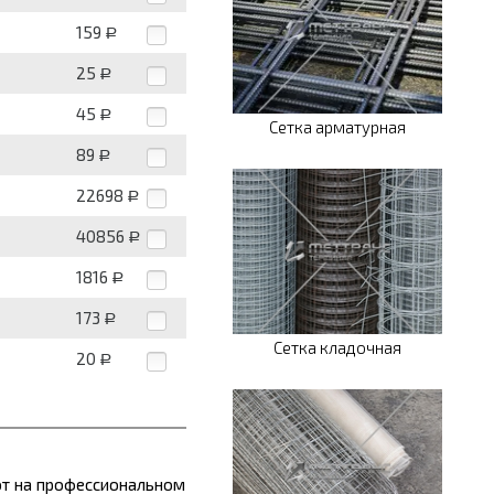
159
Р
25
Р
45
Р
Сетка арматурная
89
Р
22698
Р
40856
Р
1816
Р
173
Р
Сетка кладочная
20
Р
ют на профессиональном