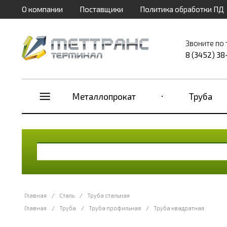
О компании
Поставщики
Политика обработки ПД
Звоните по
8 (3452) 38
Металлопрокат
Труба
Главная
/
Сталь
/
Труба стальная
Главная
/
Труба
/
Труба профильная
/
Труба квадратная