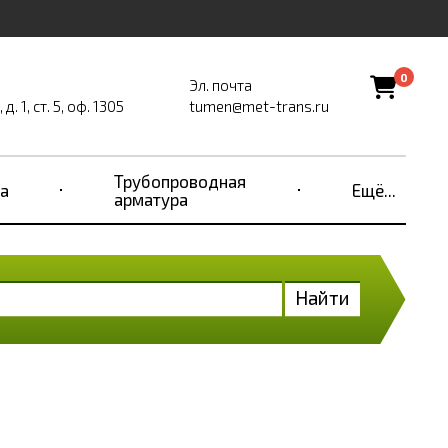
0
Эл. почта
. 1, ст. 5, оф. 1305
tumen@met-trans.ru
Трубопроводная
а
Ещё...
арматура
Найти