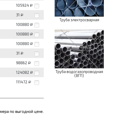
105924
Р
31
Р
Труба электросварная
100880
Р
100880
Р
100880
Р
31
Р
98862
Р
Труба водогазопроводная
124082
Р
(ВГП)
111472
Р
мера по выгодной цене.