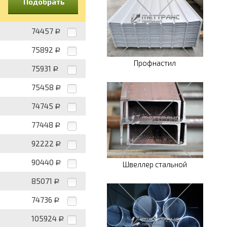
Подобрать
74457
Р
75892
Р
Профнастил
75931
Р
75458
Р
74745
Р
77448
Р
92222
Р
90440
Р
Швеллер стальной
85071
Р
74736
Р
105924
Р