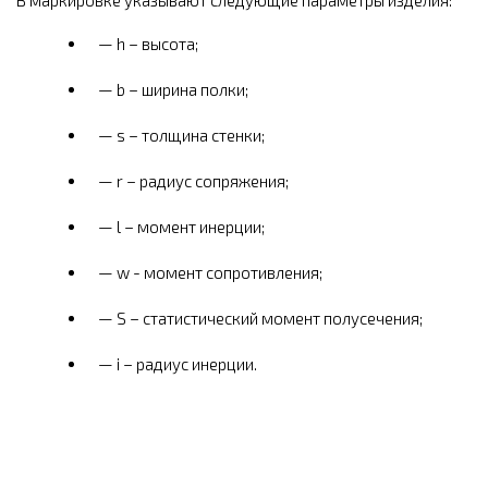
h – высота;
b – ширина полки;
s – толщина стенки;
r – радиус сопряжения;
l – момент инерции;
w - момент сопротивления;
S – статистический момент полусечения;
i – радиус инерции.